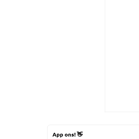
App ons!
👋