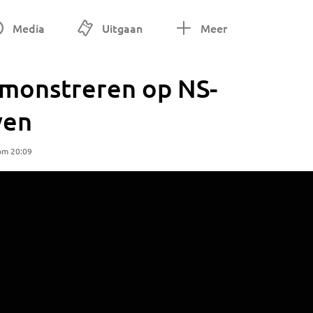
Media
Uitgaan
Meer
monstreren op NS-
ven
om 20:09