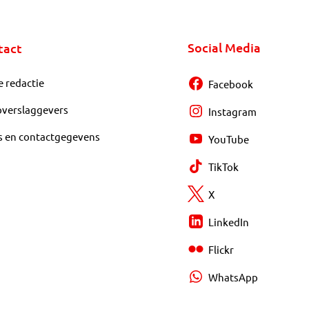
Social Media
tact
e redactie
Facebook
overslaggevers
Instagram
s en contactgegevens
YouTube
TikTok
X
LinkedIn
Flickr
WhatsApp