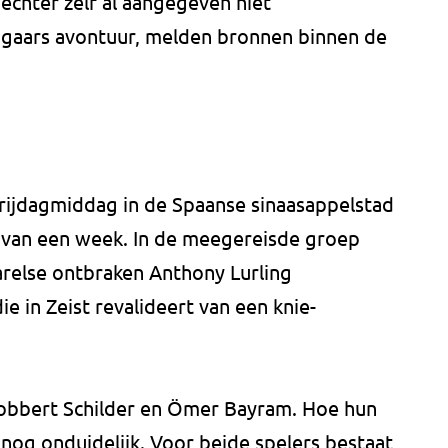
t echter zelf al aangegeven niet
ongaars avontuur, melden bronnen binnen de
vrijdagmiddag in de Spaanse sinaasappelstad
 van een week. In de meegereisde groep
arelse ontbraken Anthony Lurling
ie in Zeist revalideert van een knie-
 Robbert Schilder en Ömer Bayram. Hoe hun
is nog onduidelijk. Voor beide spelers bestaat