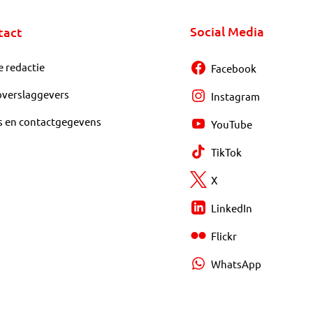
Social Media
tact
e redactie
Facebook
overslaggevers
Instagram
s en contactgegevens
YouTube
TikTok
X
LinkedIn
Flickr
WhatsApp