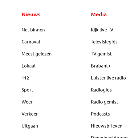
Nieuws
Media
Net binnen
Kijk live TV
Carnaval
Televisiegids
Meest gelezen
TV gemist
Lokaal
Brabant+
112
Luister live radio
Sport
Radiogids
Weer
Radio gemist
Verkeer
Podcasts
Uitgaan
Nieuwsbrieven
Download de app