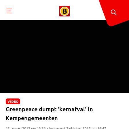
VIDEO
Greenpeace dumpt 'kernafval' in
Kempengemeenten
12 januari 2012 om 13:23 • Aangepast 2 oktober 2025 om 18:47