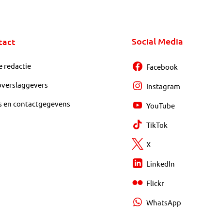
Social Media
tact
e redactie
Facebook
overslaggevers
Instagram
s en contactgegevens
YouTube
TikTok
X
LinkedIn
Flickr
WhatsApp