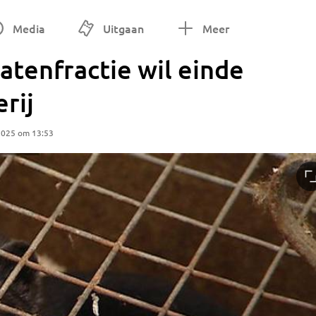
Media
Uitgaan
Meer
atenfractie wil einde
rij
2025 om 13:53