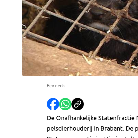
Een nerts
De Onafhankelijke Statenfractie
pelsdierhouderij in Brabant. De p