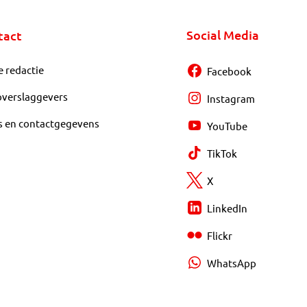
Social Media
tact
e redactie
Facebook
overslaggevers
Instagram
s en contactgegevens
YouTube
TikTok
X
LinkedIn
Flickr
WhatsApp