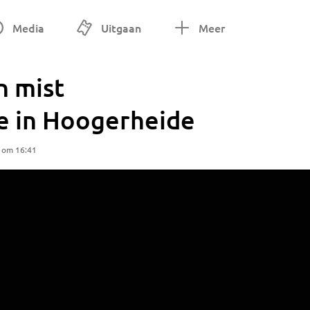
Media
Uitgaan
Meer
n mist
e in Hoogerheide
5 om 16:41