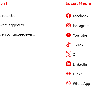
Social Media
tact
e redactie
Facebook
overslaggevers
Instagram
s en contactgegevens
YouTube
TikTok
X
LinkedIn
Flickr
WhatsApp