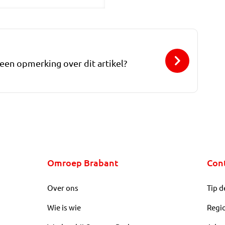
 een opmerking over dit artikel?
Omroep Brabant
Con
Over ons
Tip d
Wie is wie
Regi