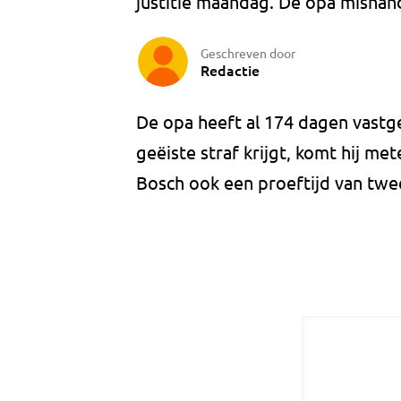
justitie maandag. De opa mishande
Geschreven door
Redactie
De opa heeft al 174 dagen vastg
geëiste straf krijgt, komt hij met
Bosch ook een proeftijd van twee