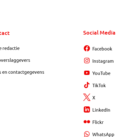
Social Media
tact
e redactie
Facebook
overslaggevers
Instagram
s en contactgegevens
YouTube
TikTok
X
LinkedIn
Flickr
WhatsApp