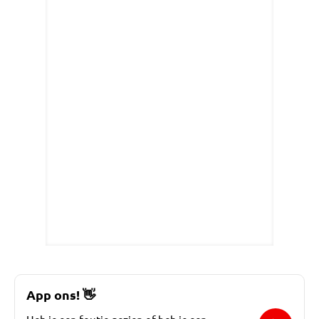
App ons!
👋