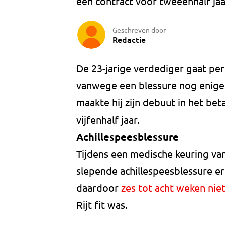
een contract voor tweeënhalf jaa
Geschreven door
Redactie
De 23-jarige verdediger gaat per
vanwege een blessure nog enige t
maakte hij zijn debuut in het bet
vijfenhalf jaar.
Achillespeesblessure
Tijdens een medische keuring van
slepende achillespeesblessure er
daardoor
zes tot acht weken niet
Rijt fit was.