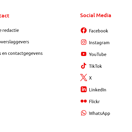
Social Media
tact
e redactie
Facebook
overslaggevers
Instagram
s en contactgegevens
YouTube
TikTok
X
LinkedIn
Flickr
WhatsApp