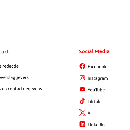
Social Media
tact
e redactie
Facebook
overslaggevers
Instagram
s en contactgegevens
YouTube
TikTok
X
LinkedIn