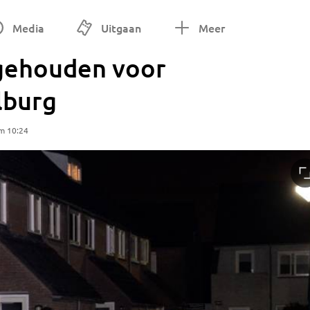
Media
Uitgaan
Meer
gehouden voor
lburg
m 10:24