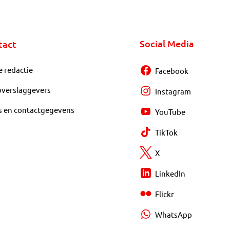
Social Media
tact
e redactie
Facebook
overslaggevers
Instagram
s en contactgegevens
YouTube
TikTok
X
LinkedIn
Flickr
WhatsApp