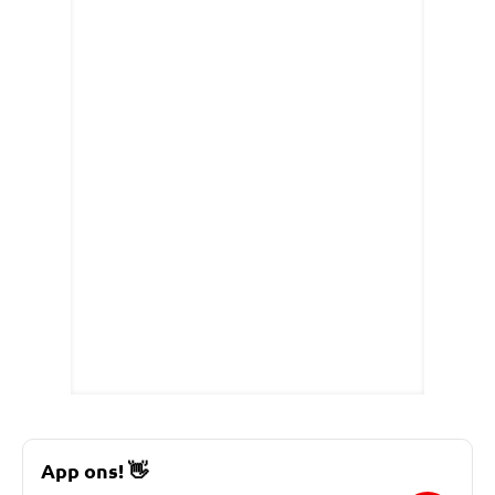
App ons!
👋