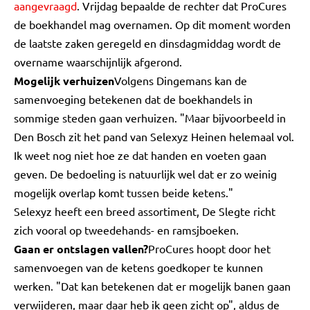
aangevraagd
. Vrijdag bepaalde de rechter dat ProCures
de boekhandel mag overnamen. Op dit moment worden
de laatste zaken geregeld en dinsdagmiddag wordt de
overname waarschijnlijk afgerond.
Mogelijk verhuizen
Volgens Dingemans kan de
samenvoeging betekenen dat de boekhandels in
sommige steden gaan verhuizen. "Maar bijvoorbeeld in
Den Bosch zit het pand van Selexyz Heinen helemaal vol.
Ik weet nog niet hoe ze dat handen en voeten gaan
geven. De bedoeling is natuurlijk wel dat er zo weinig
mogelijk overlap komt tussen beide ketens."
Selexyz heeft een breed assortiment, De Slegte richt
zich vooral op tweedehands- en ramsjboeken.
Gaan er ontslagen vallen?
ProCures hoopt door het
samenvoegen van de ketens goedkoper te kunnen
werken. "Dat kan betekenen dat er mogelijk banen gaan
verwijderen, maar daar heb ik geen zicht op", aldus de