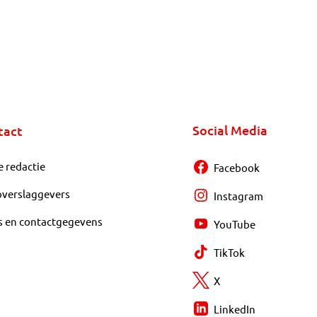
Social Media
tact
e redactie
Facebook
overslaggevers
Instagram
s en contactgegevens
YouTube
TikTok
X
LinkedIn