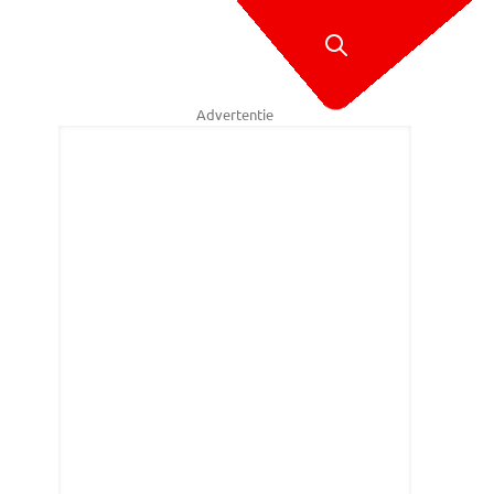
Advertentie
en doorzoeken voortuin (foto: Alice van der Plas)