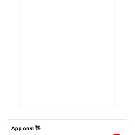
App ons!
👋