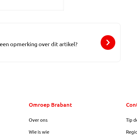
 een opmerking over dit artikel?
Omroep Brabant
Con
Over ons
Tip d
Wie is wie
Regi