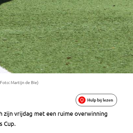
oto: Martijn de Bie)
Hulp bij lezen
 zijn vrijdag met een ruime overwinning
s Cup.