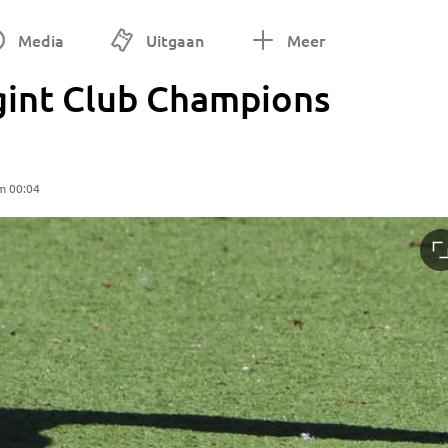
Media
Uitgaan
Meer
int Club Champions
m 00:04