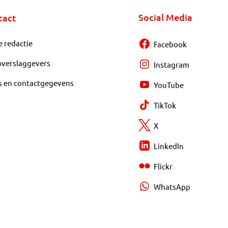
Social Media
tact
e redactie
Facebook
overslaggevers
Instagram
s en contactgegevens
YouTube
TikTok
X
LinkedIn
Flickr
WhatsApp