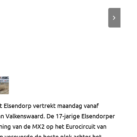
it Elsendorp vertrekt maandag vanaf
van Valkenswaard. De 17-jarige Elsendorper
ining van de MX2 op het Eurocircuit van
n veroverde de beste plek achter het