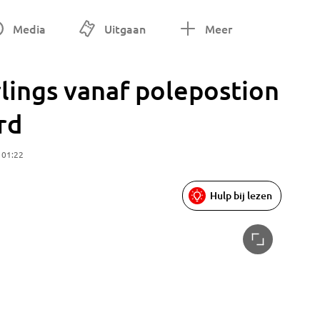
Media
Uitgaan
Meer
lings vanaf polepostion
rd
 01:22
Hulp bij lezen
Jeffrey 