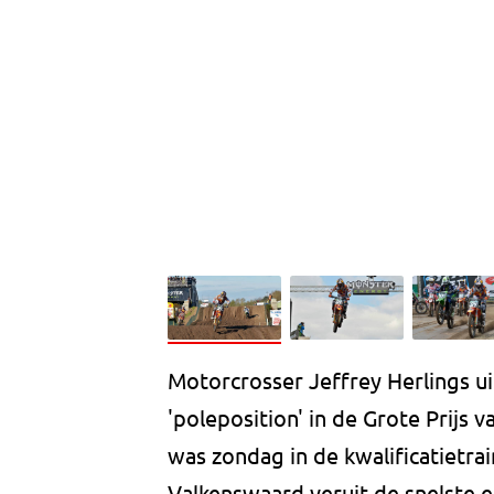
Motorcrosser Jeffrey Herlings u
'poleposition' in de Grote Prijs 
was zondag in de kwalificatietra
Valkenswaard veruit de snelste e