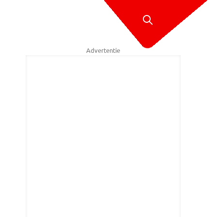
Advertentie
Herlings (Foto: Alfred Benjamins / 0162fotografie)