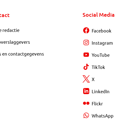
Social Media
tact
e redactie
Facebook
overslaggevers
Instagram
s en contactgegevens
YouTube
TikTok
X
LinkedIn
Flickr
WhatsApp