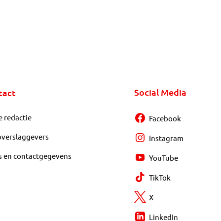
Social Media
tact
e redactie
Facebook
overslaggevers
Instagram
s en contactgegevens
YouTube
TikTok
X
LinkedIn