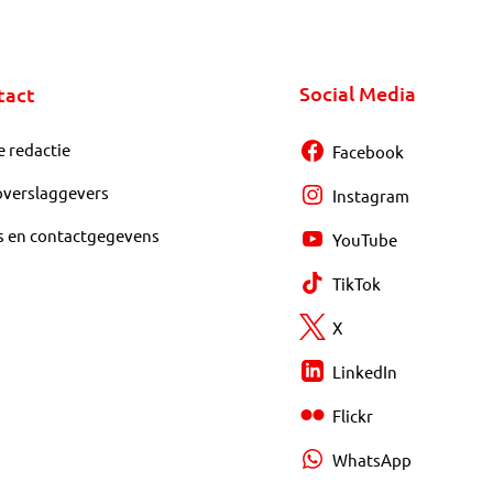
Social Media
tact
e redactie
Facebook
overslaggevers
Instagram
s en contactgegevens
YouTube
TikTok
X
LinkedIn
Flickr
WhatsApp