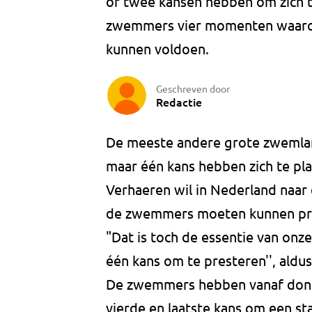
of twee kansen hebben om zich 
zwemmers vier momenten waarop 
kunnen voldoen.
Geschreven door
Redactie
De meeste andere grote zwemlan
maar één kans hebben zich te pla
Verhaeren wil in Nederland naar e
de zwemmers moeten kunnen pre
"Dat is toch de essentie van onz
één kans om te presteren'', aldu
De zwemmers hebben vanaf dond
vierde en laatste kans om een st