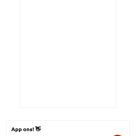
App ons!
👋