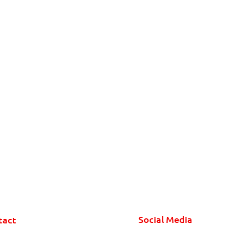
Social Media
tact