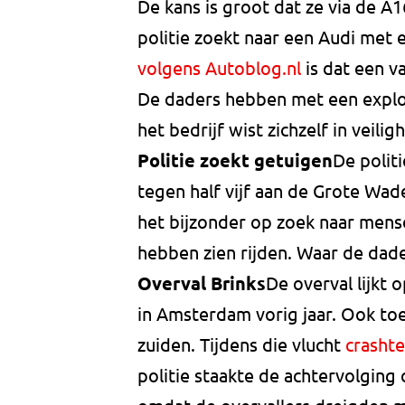
De kans is groot dat ze via de A1
politie zoekt naar een Audi met
volgens Autoblog.nl
is dat een v
De daders hebben met een explos
het bedrijf wist zichzelf in veil
Politie zoekt getuigen
De polit
tegen half vijf aan de Grote Wade
het bijzonder op zoek naar mense
hebben zien rijden. Waar de dader
Overval Brinks
De overval lijkt 
in Amsterdam vorig jaar. Ook toe
zuiden. Tijdens die vlucht
crasht
politie staakte de achtervolgin