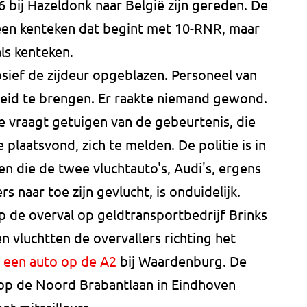
6 bij Hazeldonk naar België zijn gereden. De
 een kenteken dat begint met 10-RNR, maar
als kenteken.
ief de zijdeur opgeblazen. Personeel van
igheid te brengen. Er raakte niemand gewond.
ie vraagt getuigen van de gebeurtenis, die
 plaatsvond, zich te melden. De politie is in
n die de twee vluchtauto's, Audi's, ergens
s naar toe zijn gevlucht, is onduidelijk.
op de overval op geldtransportbedrijf Brinks
n vluchtten de overvallers richting het
e een auto op de A2
bij Waardenburg. De
g op de Noord Brabantlaan in Eindhoven