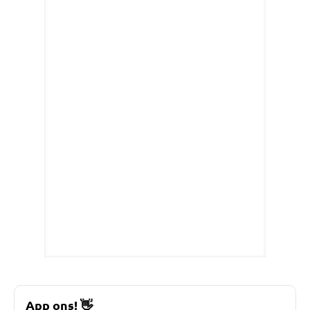
App ons!
👋