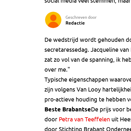
social media veel stemmen, maar
Geschreven door
Redactie
De wedstrijd wordt gehouden d
secretaressedag. Jacqueline van Lo
zat zo vol van de spanning, ik h
over me."
Typische eigenschappen waarove
zijn volgens Van Looy hartelijkhe
pro-actieve houding te hebben v
Beste Brabantse
De prijs voor 
door
Petra van Teeffelen
uit Hee
door Stichting Brabant Onderne