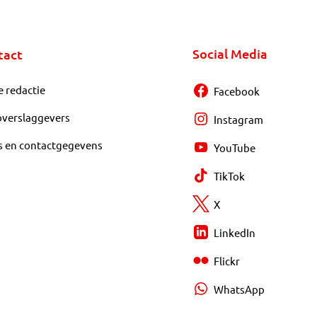
Social Media
tact
e redactie
Facebook
overslaggevers
Instagram
s en contactgegevens
YouTube
TikTok
X
LinkedIn
Flickr
WhatsApp