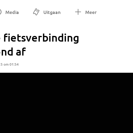
Media
Uitgaan
Meer
e fietsverbinding
nd af
25 om 01:54