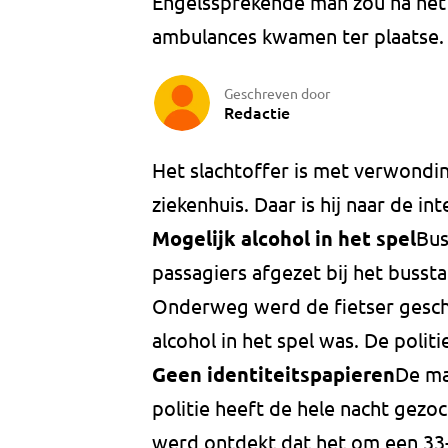
Engelssprekende man zou na het
ambulances kwamen ter plaatse.
Geschreven door
Redactie
Het slachtoffer is met verwondi
ziekenhuis. Daar is hij naar de in
Mogelijk alcohol in het spel
Bus
passagiers afgezet bij het bussta
Onderweg werd de fietser gesche
alcohol in het spel was. De politi
Geen identiteitspapieren
De ma
politie heeft de hele nacht gezoc
werd ontdekt dat het om een 33-