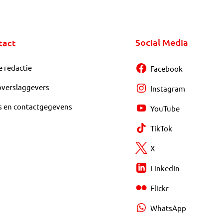
Social Media
tact
e redactie
Facebook
overslaggevers
Instagram
s en contactgegevens
YouTube
TikTok
X
LinkedIn
Flickr
WhatsApp