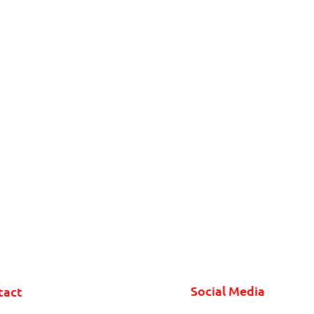
Social Media
tact