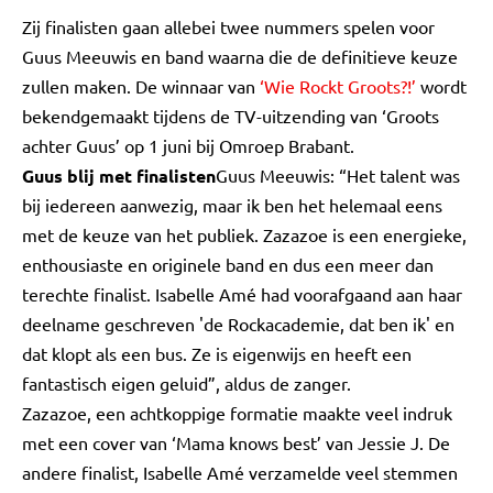
Zij finalisten gaan allebei twee nummers spelen voor
Guus Meeuwis en band waarna die de definitieve keuze
zullen maken. De winnaar van
‘Wie Rockt Groots?!’
wordt
bekendgemaakt tijdens de TV-uitzending van ‘Groots
achter Guus’ op 1 juni bij Omroep Brabant.
Guus blij met finalisten
Guus Meeuwis: “Het talent was
bij iedereen aanwezig, maar ik ben het helemaal eens
met de keuze van het publiek. Zazazoe is een energieke,
enthousiaste en originele band en dus een meer dan
terechte finalist. Isabelle Amé had voorafgaand aan haar
deelname geschreven 'de Rockacademie, dat ben ik' en
dat klopt als een bus. Ze is eigenwijs en heeft een
fantastisch eigen geluid”, aldus de zanger.
Zazazoe, een achtkoppige formatie maakte veel indruk
met een cover van ‘Mama knows best’ van Jessie J. De
andere finalist, Isabelle Amé verzamelde veel stemmen