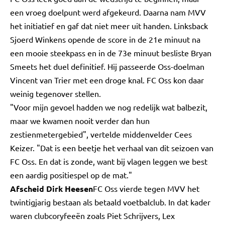
een vroeg doelpunt werd afgekeurd. Daarna nam MVV
het initiatief en gaf dat niet meer uit handen. Linksback
Sjoerd Winkens opende de score in de 21e minuut na
een mooie steekpass en in de 73e minuut besliste Bryan
Smeets het duel definitief. Hij passeerde Oss-doelman
Vincent van Trier met een droge knal. FC Oss kon daar
weinig tegenover stellen.
"Voor mijn gevoel hadden we nog redelijk wat balbezit,
maar we kwamen nooit verder dan hun
zestienmetergebied", vertelde middenvelder Cees
Keizer. "Dat is een beetje het verhaal van dit seizoen van
FC Oss. En dat is zonde, want bij vlagen leggen we best
een aardig positiespel op de mat."
Afscheid Dirk Heesen
FC Oss vierde tegen MVV het
twintigjarig bestaan als betaald voetbalclub. In dat kader
waren clubcoryfeeën zoals Piet Schrijvers, Lex