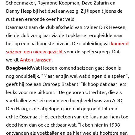
Schoenmaker, Raymond Koopman, Dave Zafarin en
Danny Hesp bij het duel aanwezig. Zij liepen tijdens de
rust een ereronde over het veld.
Daarnaast nam de club afscheid van trainer Dirk Heesen,
die de club vorig jaar via de Topklasse terugleidde naar
het op een na hoogste niveau. De clubleiding wil
komend
seizoen een nieuw gezicht
voor de spelersgroep. Dat
wordt
Anton Janssen
.
Boegbeeld
Wat Heesen komend seizoen gaat doen is
nog onduidelijk. "Maar er zijn wel wat dingen die spelen",
geeft hij toe aan Omroep Brabant. "Ik hoop dat daar iets
leuks voor me uitkomt." De geboren Utrechter, die als
voetballer zes seizoenen een boegbeeld was van ADO
Den Haag, is de afgelopen jaren uitgegroeid tot een
echte Ossenaar. Het eerbetoon van de fans naar hem toe
deed hem dan ook zichtbaar wat. "Ik ben hier in 1998
ontvangen als voetballer en ga hier weg als hoofdtrainer.