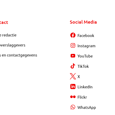
Social Media
tact
e redactie
Facebook
overslaggevers
Instagram
s en contactgegevens
YouTube
TikTok
X
LinkedIn
Flickr
WhatsApp