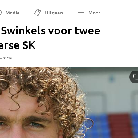
Media
Uitgaan
Meer
n Swinkels voor twee
erse SK
m 01:16