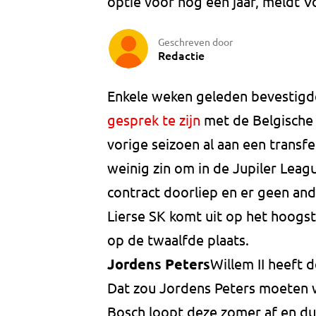
optie voor nog een jaar, meldt Vo
Geschreven door
Redactie
Enkele weken geleden bevestigd
gesprek te zijn
met de Belgische 
vorige seizoen al aan een transfe
weinig zin om in de Jupiler Leag
contract doorliep en er geen ande
Lierse SK komt uit op het hoogste
op de twaalfde plaats.
Jordens Peters
Willem II heeft d
Dat zou Jordens Peters moeten w
Bosch loopt deze zomer af en du