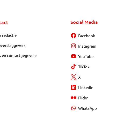
Social Media
tact
e redactie
Facebook
overslaggevers
Instagram
s en contactgegevens
YouTube
TikTok
X
LinkedIn
Flickr
WhatsApp