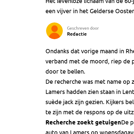
Het levenloze lichaam van de 60
een vijver in het Gelderse Ooste
Geschreven door
Redactie
Ondanks dat vorige maand in Rhe
verband met de moord, riep de p
door te bellen.
De recherche was met name op z
Lamers hadden zien staan in Lent
suède jack zijn gezien. Kijkers be
te zijn met de respons op de ui
Recherche zoekt getuigen
De p
auto van Lamers op woensdagavon