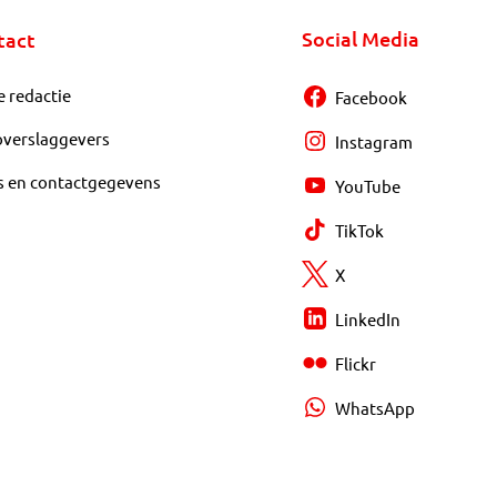
Social Media
tact
e redactie
Facebook
overslaggevers
Instagram
s en contactgegevens
YouTube
TikTok
X
LinkedIn
Flickr
WhatsApp