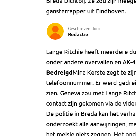
Breda Dichtbij. Ze zou zijn mee
gansterrapper uit Eindhoven.
Geschreven door
Redactie
Lange Ritchie heeft meerdere d
onder andere overvallen en AK-47
Bedreigd
Mina Kerste zegt te zij
telefoonnummer. Er werd gedrei
zien. Geneva zou met Lange Ritc
contact zijn gekomen via de vide
De politie in Breda kan het verha
onderzoekt alle aanwijzingen, ma
het meisje niets zeggen. Het onde