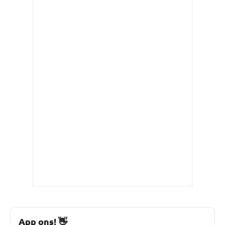
App ons!
👋