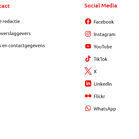
Social Media
tact
e redactie
Facebook
overslaggevers
Instagram
s en contactgegevens
YouTube
TikTok
X
LinkedIn
Flickr
WhatsApp