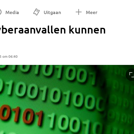
Media
Uitgaan
Meer
yberaanvallen kunnen
5 om 06:40