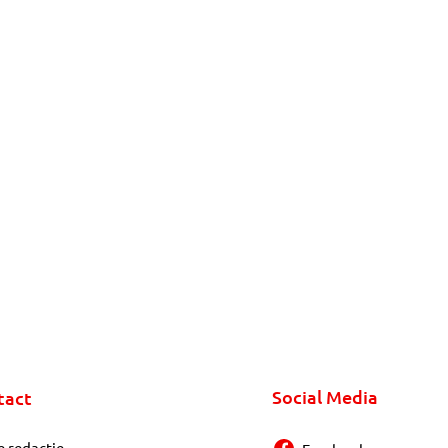
Social Media
tact
e redactie