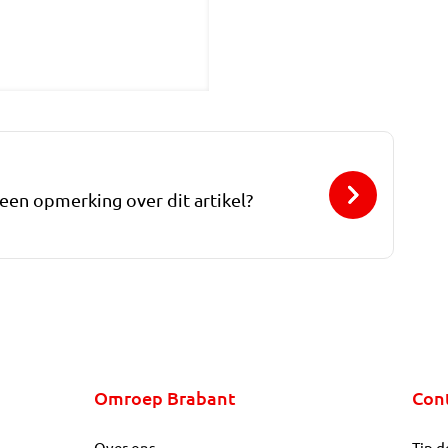
 een opmerking over dit artikel?
Omroep Brabant
Con
Over ons
Tip d