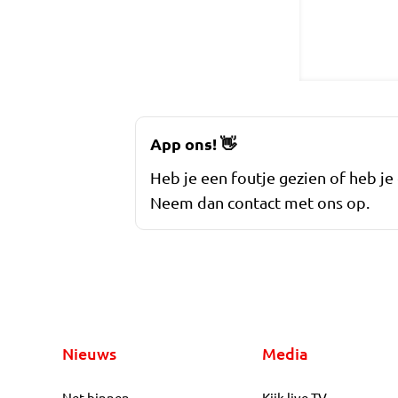
App ons!
👋
Heb je een foutje gezien of heb je
Neem dan contact met ons op.
Nieuws
Media
Net binnen
Kijk live TV