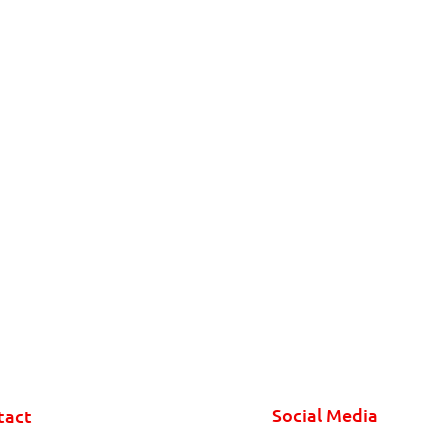
Social Media
tact