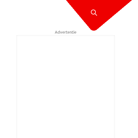
Advertentie
ieteam (foto: Sander van Gils / SQ Vision).