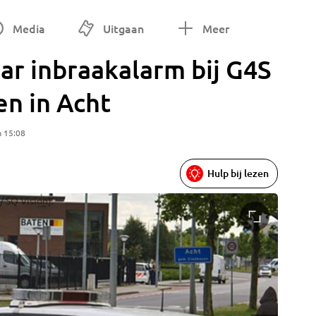
Media
Uitgaan
Meer
aar inbraakalarm bij G4S
n in Acht
m 15:08
Hulp bij lezen
/ SQ Vision).
Arrestat