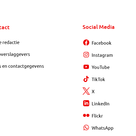
Social Media
tact
e redactie
Facebook
overslaggevers
Instagram
s en contactgegevens
YouTube
TikTok
X
LinkedIn
Flickr
WhatsApp