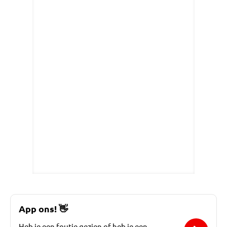
App ons!
👋
Heb je een foutje gezien of heb je een