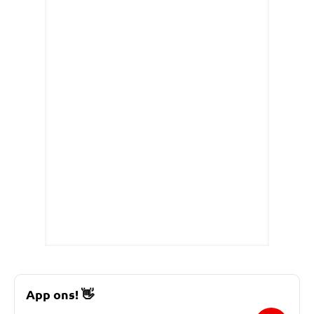
App ons!
👋