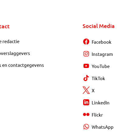
Social Media
tact
e redactie
Facebook
overslaggevers
Instagram
s en contactgegevens
YouTube
TikTok
X
LinkedIn
Flickr
WhatsApp