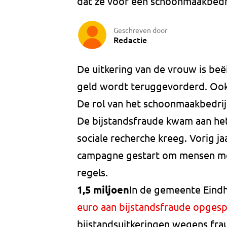
dat ze voor een schoonmaakbedri
Geschreven door
Redactie
De uitkering van de vrouw is be
geld wordt teruggevorderd. Ook
De rol van het schoonmaakbedri
De bijstandsfraude kwam aan het 
sociale recherche kreeg. Vorig j
campagne gestart om mensen met
regels.
1,5 miljoen
In de gemeente Eindh
euro aan bijstandsfraude opges
bijstandsuitkeringen wegens fra