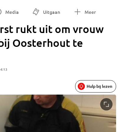
Media
Uitgaan
Meer
rst rukt uit om vrouw
bij Oosterhout te
14:13
Hulp bij lezen
Jeroen S