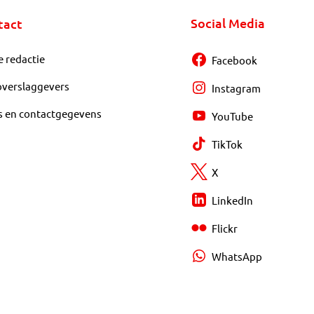
Social Media
tact
e redactie
Facebook
overslaggevers
Instagram
s en contactgegevens
YouTube
TikTok
X
LinkedIn
Flickr
WhatsApp